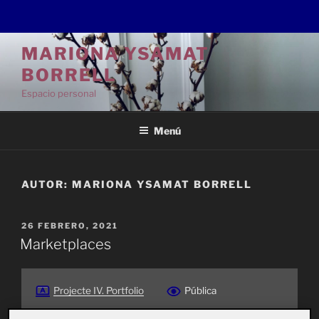
Saltar
MARIONA YSAMAT
al
BORRELL
contenido
Espacio personal
Menú
AUTOR:
MARIONA YSAMAT BORRELL
PUBLICADO
26 FEBRERO, 2021
EL
Marketplaces
Projecte IV. Portfolio
Pública