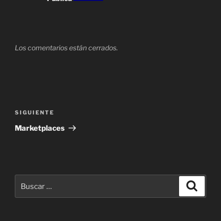
Los comentarios están cerrados.
Navegación
de
Siguiente
SIGUIENTE
entradas
entrada
Marketplaces
Buscar
Buscar
por: