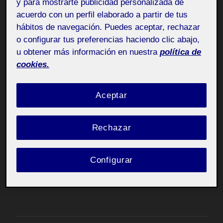
y para mostrarte publicidad personalizada de
plataforma académica de portafolios.
acuerdo con un perfil elaborado a partir de tus
hábitos de navegación. Puedes aceptar, rechazar
Folio es
una plataforma académica
, desarrollada por la
o configurar tus preferencias haciendo clic abajo,
UOC y basada en WordPress para permitir a la
u obtener más información en nuestra
política de
comunidad académica interactuar de forma rica y
cookies.
abierta. Permite presentar trabajos en el aula, al
profesorado, a la comunidad o en abierto.
Aceptar
Es probable que en este espacio haya contenidos que
no sean visibles si no formas parte de la comunidad
académica hasta que no entres en el
Campus
Rechazar
accediendo
a Folio
.
Configurar
Si se trata de tu espacio personal, puedes
entrar
para
comenzar a editarlo!